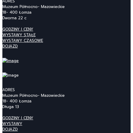
ADRES
Muzeum Północno- Mazowieckie
18- 400 Łomża
Dworna 22 c
GODZINY I CENY
WYSTAWY STAŁE
WYSTAWY CZASOWE
DOJAZD
ADRES
Muzeum Północno- Mazowieckie
18- 400 Łomża
Długa 13
GODZINY I CENY
WYSTAWY
DOJAZD