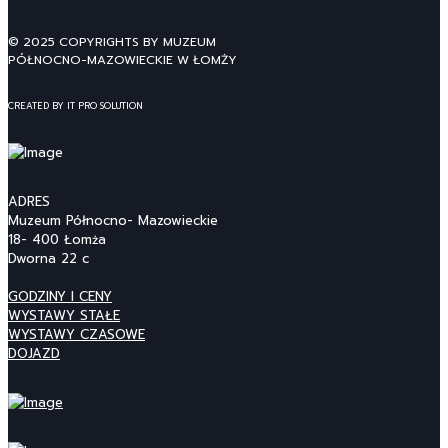
© 2025 COPYRIGHTS BY MUZEUM
PÓŁNOCNO-MAZOWIECKIE W ŁOMŻY
CREATED BY IT PRO SOLUTION
ADRES
Muzeum Północno- Mazowieckie
18- 400 Łomża
Dworna 22 c
GODZINY I CENY
WYSTAWY STAŁE
WYSTAWY CZASOWE
DOJAZD