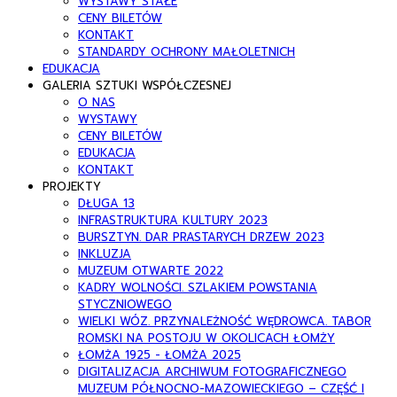
WYSTAWY STAŁE
CENY BILETÓW
KONTAKT
STANDARDY OCHRONY MAŁOLETNICH
EDUKACJA
GALERIA SZTUKI WSPÓŁCZESNEJ
O NAS
WYSTAWY
CENY BILETÓW
EDUKACJA
KONTAKT
PROJEKTY
DŁUGA 13
INFRASTRUKTURA KULTURY 2023
BURSZTYN. DAR PRASTARYCH DRZEW 2023
INKLUZJA
MUZEUM OTWARTE 2022
KADRY WOLNOŚCI. SZLAKIEM POWSTANIA
STYCZNIOWEGO
WIELKI WÓZ. PRZYNALEŻNOŚĆ WĘDROWCA. TABOR
ROMSKI NA POSTOJU W OKOLICACH ŁOMŻY
ŁOMŻA 1925 - ŁOMŻA 2025
DIGITALIZACJA ARCHIWUM FOTOGRAFICZNEGO
MUZEUM PÓŁNOCNO-MAZOWIECKIEGO – CZĘŚĆ I