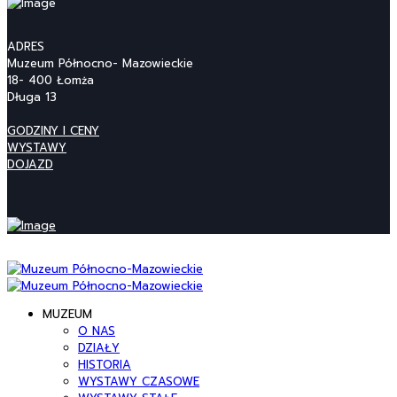
ADRES
Muzeum Północno- Mazowieckie
18- 400 Łomża
Długa 13
GODZINY I CENY
WYSTAWY
DOJAZD
MUZEUM
O NAS
DZIAŁY
HISTORIA
WYSTAWY CZASOWE