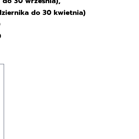
a do 30 września),
dziernika do 30 kwietnia)
0
0