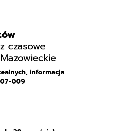
etów
az czasowe
Mazowieckie
zealnych, informacja
-007-009