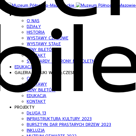
bil
MUZEUM
O NAS
DZIAŁY
HISTORIA
WYSTAWY CZASOWE
WYSTAWY STAŁE
CENY BILETÓW
KONTAKT
STANDARDY OCHRONY MAŁOLETNICH
EDUKACJA
GALERIA SZTUKI WSPÓŁCZESNEJ
O NAS
WYSTAWY
CENY BILETÓW
EDUKACJA
KONTAKT
PROJEKTY
DŁUGA 13
INFRASTRUKTURA KULTURY 2023
BURSZTYN. DAR PRASTARYCH DRZEW 2023
INKLUZJA