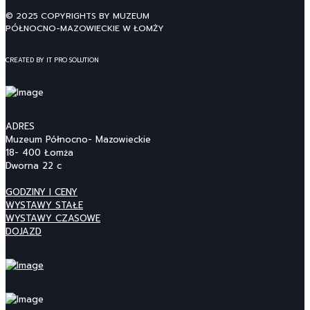
© 2025 COPYRIGHTS BY MUZEUM
PÓŁNOCNO-MAZOWIECKIE W ŁOMŻY
CREATED BY IT PRO SOLUTION
ADRES
Muzeum Północno- Mazowieckie
18- 400 Łomża
Dworna 22 c
GODZINY I CENY
WYSTAWY STAŁE
WYSTAWY CZASOWE
DOJAZD