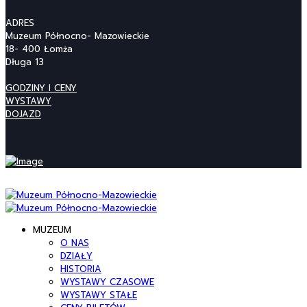
ADRES
Muzeum Północno- Mazowieckie
18- 400 Łomża
Długa 13
GODZINY I CENY
WYSTAWY
DOJAZD
MUZEUM
O NAS
DZIAŁY
HISTORIA
WYSTAWY CZASOWE
WYSTAWY STAŁE