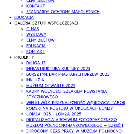
CENY BILETÓW
KONTAKT
STANDARDY OCHRONY MAŁOLETNICH
EDUKACJA
GALERIA SZTUKI WSPÓŁCZESNEJ
O NAS
WYSTAWY
CENY BILETÓW
EDUKACJA
KONTAKT
PROJEKTY
DŁUGA 13
INFRASTRUKTURA KULTURY 2023
BURSZTYN. DAR PRASTARYCH DRZEW 2023
INKLUZJA
MUZEUM OTWARTE 2022
KADRY WOLNOŚCI. SZLAKIEM POWSTANIA
STYCZNIOWEGO
WIELKI WÓZ. PRZYNALEŻNOŚĆ WĘDROWCA. TABOR
ROMSKI NA POSTOJU W OKOLICACH ŁOMŻY
ŁOMŻA 1925 - ŁOMŻA 2025
DIGITALIZACJA ARCHIWUM FOTOGRAFICZNEGO
MUZEUM PÓŁNOCNO-MAZOWIECKIEGO – CZĘŚĆ I
SKRÓCONY CZAS PRACY W MUZEUM PÓŁNOCNO-