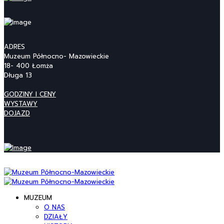
ADRES
Muzeum Północno- Mazowieckie
18- 400 Łomża
Długa 13
GODZINY I CENY
WYSTAWY
DOJAZD
MUZEUM
O NAS
DZIAŁY