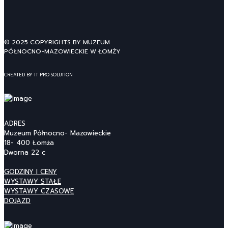
© 2025 COPYRIGHTS BY MUZEUM
PÓŁNOCNO-MAZOWIECKIE W ŁOMŻY
CREATED BY IT PRO SOLUTION
ADRES
Muzeum Północno- Mazowieckie
18- 400 Łomża
Dworna 22 c
GODZINY I CENY
WYSTAWY STAŁE
WYSTAWY CZASOWE
DOJAZD